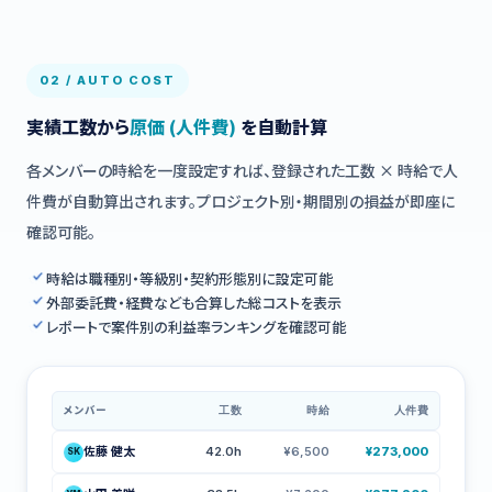
02 / AUTO COST
実績工数から
原価 (人件費)
を自動計算
各メンバーの時給を一度設定すれば、登録された工数 × 時給で人
件費が自動算出されます。プロジェクト別・期間別の損益が即座に
確認可能。
時給は職種別・等級別・契約形態別に設定可能
外部委託費・経費なども合算した総コストを表示
レポートで案件別の利益率ランキングを確認可能
メンバー
工数
時給
人件費
佐藤 健太
42.0h
¥6,500
¥273,000
SK