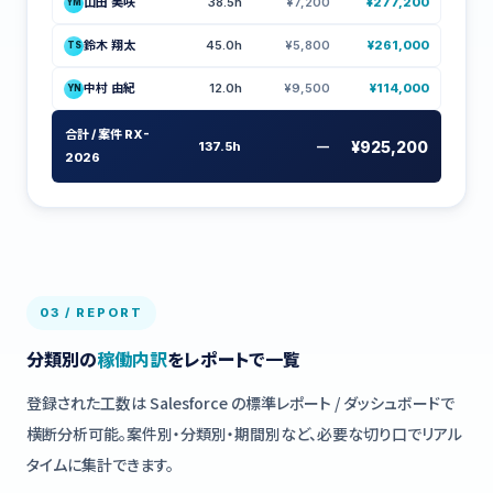
山田 美咲
38.5h
¥7,200
¥277,200
YM
鈴木 翔太
45.0h
¥5,800
¥261,000
TS
中村 由紀
12.0h
¥9,500
¥114,000
YN
合計 / 案件 RX-
¥925,200
137.5h
—
2026
03 / REPORT
分類別の
稼働内訳
をレポートで一覧
登録された工数は Salesforce の標準レポート / ダッシュボードで
横断分析可能。案件別・分類別・期間別など、必要な切り口でリアル
タイムに集計できます。