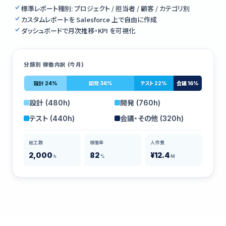
標準レポート種別: プロジェクト / 担当者 / 顧客 / カテゴリ別
カスタムレポートを Salesforce 上で自由に作成
ダッシュボードで月次推移・KPI を可視化
分類別 稼働内訳 (今月)
設計 24%
開発 38%
テスト 22%
会議 16%
設計 (480h)
開発 (760h)
テスト (440h)
会議・その他 (320h)
総工数
稼働率
人件費
2,000
82
¥12.4
h
%
M