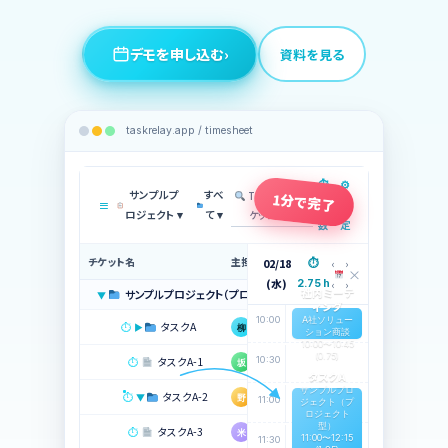
デモを申し込む
›
資料を見る
taskrelay.app / timesheet
⏱
⚙
サンプルプ
すべ
TaskRelay チ
1分で完了
≡
工
設
ケット検索
ロジェクト ▾
て ▾
数
定
チケット名
主担当者
状況
‹
›
02/18
⏱
×
(水)
‹
›
2.75 h
社内ミーテ
サンプルプロジェクト（プロジェクト…
実施前
▼
ィング
A社ソリュー
10:00
⏱
タスクA
柳川 拓郎
対応中
▶
柳
ション商談
10:00〜10:45
(0.75)
10:30
⏱
タスクA-1
坂巻 達人
確認中
坂
タスクA
サンプルプロ
⏱
タスクA-2
野中 正
対応中
▼
野
11:00
ジェクト（プ
ロジェクト
型）
⏱
タスクA-3
米永 一葉
完了
米
11:00〜12:15
11:30