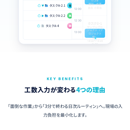
(1.25)
種別：作業
⏱
タスクA-2.1
笹原 真一
未対応
▼
笹
吉永 小百合
12:00
⏱
タスクA-2.2
奥 文香
未対応
▶
奥
12:30
タスクB-1
⏱
タスクA-4
乗松 梨恵子
確認中
乗
サンプルプロ
ジェクト（プ
13:00
ロジェクト
型）
13:00〜13:45
(0.75)
KEY BENEFITS
工数入力が変わる
4つの理由
「面倒な作業」から「3分で終わる日次ルーティン」へ。現場の入
力負担を最小化します。