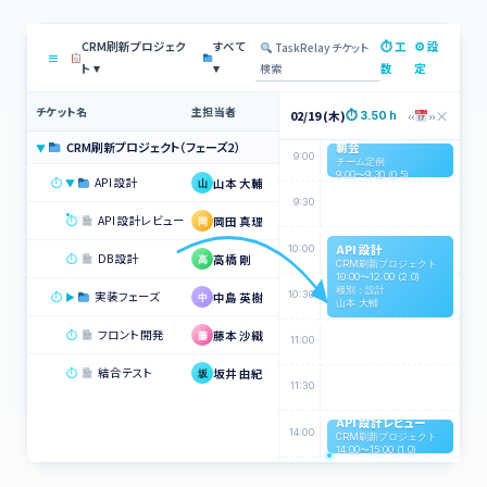
CRM刷新プロジェク
すべて
⏱ 工
⚙ 設
TaskRelay チケット
≡
検索
ト ▾
▾
数
定
チケット名
主担当者
状況
×
‹‹
››
02/19 (木)
⏱ 3.50 h
CRM刷新プロジェクト（フェーズ2）
朝会
対応中
▼
9:00
チーム定例
9:00〜9:30 (0.5)
⏱
API 設計
山本 大輔
対応中
▼
山
9:30
⏱
API 設計レビュー
岡田 真理
未対応
岡
API 設計
10:00
⏱
DB 設計
高橋 剛
確認中
高
CRM刷新プロジェクト
10:00〜12:00 (2.0)
種別：設計
10:30
⏱
実装フェーズ
中島 英樹
対応中
▶
中
山本 大輔
⏱
フロント開発
藤本 沙織
未対応
藤
11:00
⏱
結合テスト
坂井 由紀
完了
坂
11:30
API 設計レビュー
14:00
CRM刷新プロジェクト
14:00〜15:00 (1.0)