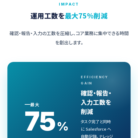
IMPACT
運用工数を
最大75%削減
確認・報告・入力の工数を圧縮し、コア業務に集中できる時間
を創出します。
EFFICIENCY
GAIN
確認・報告・
入力工数を
最大
75
削減
タスク完了と同時
%
に Salesforce へ
自動記録。ナレッジ