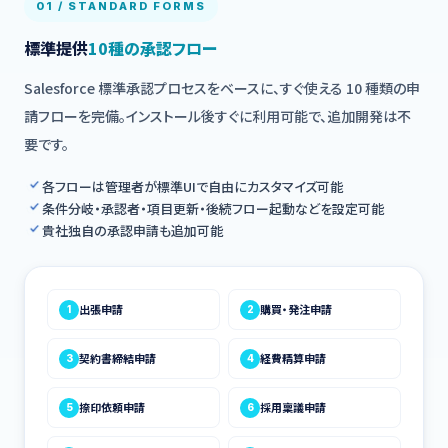
01 / STANDARD FORMS
標準提供
10種の承認フロー
Salesforce 標準承認プロセスをベースに、すぐ使える 10 種類の申
請フローを完備。インストール後すぐに利用可能で、追加開発は不
要です。
各フローは管理者が標準UIで自由にカスタマイズ可能
条件分岐・承認者・項目更新・後続フロー起動などを設定可能
貴社独自の承認申請も追加可能
出張申請
購買・発注申請
1
2
契約書締結申請
経費精算申請
3
4
捺印依頼申請
採用稟議申請
5
6