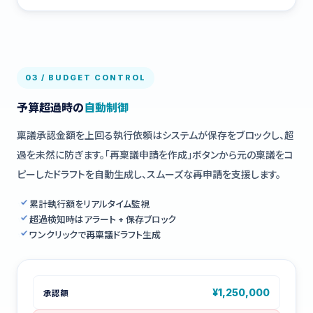
03 / BUDGET CONTROL
予算超過時の
自動制御
稟議承認金額を上回る執行依頼はシステムが保存をブロックし、超
過を未然に防ぎます。「再稟議申請を作成」ボタンから元の稟議をコ
ピーしたドラフトを自動生成し、スムーズな再申請を支援します。
累計執行額をリアルタイム監視
超過検知時はアラート + 保存ブロック
ワンクリックで再稟議ドラフト生成
¥1,250,000
承認額