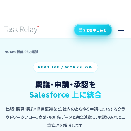
デモを申し込む
›
HOME
›
機能
›
社内稟議
FEATURE / WORKFLOW
稟議・申請・承認を
Salesforce 上に統合
出張・購買・契約・採用稟議など、社内のあらゆる申請に対応する
クラ
ウドワークフロー
。商談・取引先データと完全連動し、承認の遅れと二
重管理を解消します。