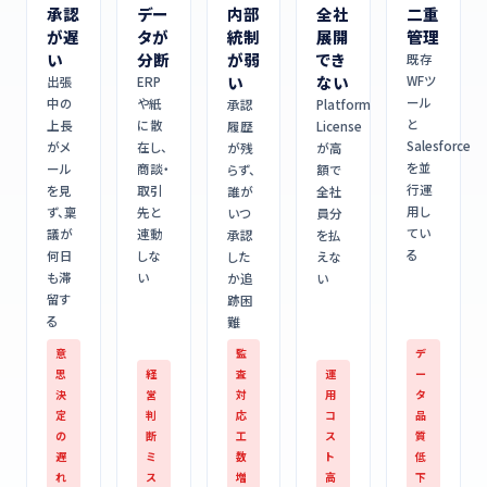
承認
デー
内部
全社
二重
が遅
タが
統制
展開
管理
い
分断
が弱
でき
既存
い
ない
WFツ
出張
ERP
ール
中の
や紙
承認
Platform
と
上長
に散
履歴
License
Salesforce
がメ
在し、
が残
が高
を並
ール
商談・
らず、
額で
行運
を見
取引
誰が
全社
用し
ず、稟
先と
いつ
員分
てい
議が
連動
承認
を払
る
何日
しな
した
えな
も滞
い
か追
い
留す
跡困
る
難
意
監
デ
思
経
査
運
ー
決
営
対
用
タ
定
判
応
コ
品
の
断
工
ス
質
遅
ミ
数
ト
低
れ
ス
増
高
下