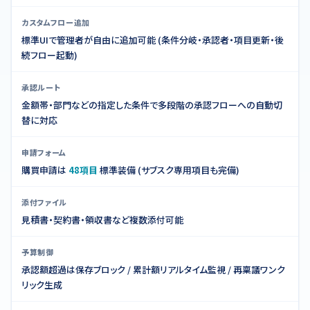
カスタムフロー追加
標準UIで管理者が自由に追加可能 (条件分岐・承認者・項目更新・後
続フロー起動)
承認ルート
金額帯・部門などの指定した条件で多段階の承認フローへの自動切
替に対応
申請フォーム
購買申請は
48項目
標準装備 (サブスク専用項目も完備)
添付ファイル
見積書・契約書・領収書など複数添付可能
予算制御
承認額超過は保存ブロック / 累計額リアルタイム監視 / 再稟議ワンク
リック生成