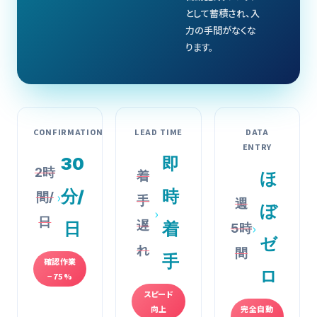
として蓄積され、入
力の手間がなくな
ります。
CONFIRMATION
LEAD TIME
DATA
ENTRY
30
即
2時
着
ほ
分/
時
›
間/
手
週
ぼ
›
日
遅
›
日
着
5時
ゼ
れ
間
手
確認作業
ロ
−75%
スピード
向上
完全自動