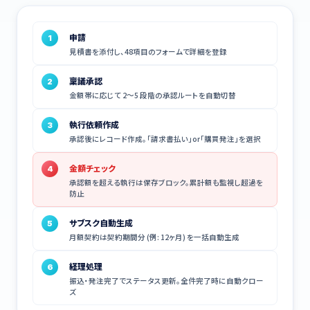
申請
1
見積書を添付し、48項目のフォームで詳細を登録
稟議承認
2
金額帯に応じて 2〜5 段階の承認ルートを自動切替
執行依頼作成
3
承認後にレコード作成。「請求書払い」or「購買発注」を選択
金額チェック
4
承認額を超える執行は保存ブロック。累計額も監視し超過を
防止
サブスク自動生成
5
月額契約は契約期間分 (例: 12ヶ月) を一括自動生成
経理処理
6
振込・発注完了でステータス更新。全件完了時に自動クロー
ズ