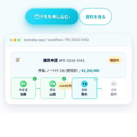
デモを申し込む
›
資料を見る
taskrelay.app / workflow / PR-2026-0142
購買申請
確認中
#PR-2026-0142
件名:
ノートPC 5台 (開発部) /
¥1,250,000
SK
YM
TS
KT
¥100万円以上
申請者
課長
部長
経理
佐藤
山田
鈴木
田中