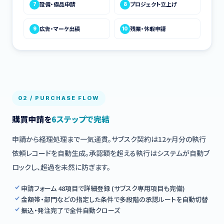
設備・備品申請
プロジェクト立上げ
7
8
広告・マーケ出稿
残業・休暇申請
9
10
02 / PURCHASE FLOW
購買申請を
6ステップで完結
申請から経理処理まで一気通貫。サブスク契約は12ヶ月分の執行
依頼レコードを自動生成。承認額を超える執行はシステムが自動ブ
ロックし、超過を未然に防ぎます。
申請フォーム 48項目で詳細登録 (サブスク専用項目も完備)
金額帯・部門などの指定した条件で多段階の承認ルートを自動切替
振込・発注完了で全件自動クローズ