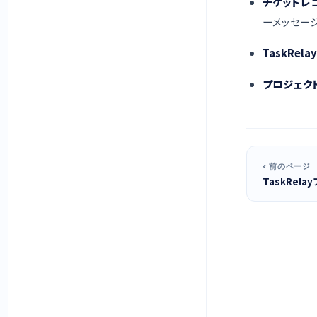
チケットレ
ーメッセー
TaskRe
プロジェク
‹ 前のページ
TaskRe