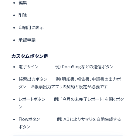
編集
チェックリスト
削除
議事録
印刷用に表示
ガントチャートの操作
承認申請
サイド画面について
カスタムボタン例
タブの設定
電子サイン 例）DocuSingなどの送信ボタン
クイックアクション設定
帳票出力ボタン 例）明細書、報告書、申請書の出力ボ
チェックリスト
タン ※帳票出力アプリの契約と設定が必要です
議事録
レポートボタン 例）「今月の未完了レポート」を開くボタ
ン
開発者向け
Flowボタン 例）ＡＩによりサマリを自動生成する
バージョン情報
ボタン