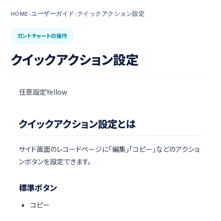
オブジェクトビューを設定する
HOME
›
ユーザーガイド
›
クイックアクション設定
フィルターを設定する
ガントチャートの操作
画面機能リスト
クイックアクション設定
チケットの登録と編集
チケットを削除/復元する
任意設定Yellow
担当者にチケットを割り当てる
工数を登録する
クイックアクション設定とは
項目フィルターを設定する
テンプレート設定と使い方
サイド画面のレコードページに「編集」「コピー」などのアクショ
ンボタンを設定できます。
表示項目を設定する
サイド画面について
標準ボタン
タブの設定
コピー
クイックアクション設定