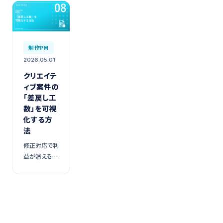
制作PM
2026.05.01
クリエイテ
ィブ案件の
「差戻し工
数」を可視
化する方
法
修正対応で利
益が消える制
作会社のため
の、差戻し定
量化フレーム