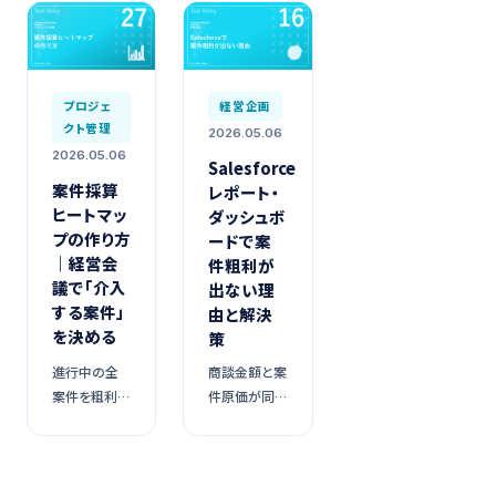
プロジェ
経営企画
クト管理
2026.05.06
2026.05.06
Salesforce
案件採算
レポート・
ヒートマッ
ダッシュボ
プの作り方
ードで案
｜経営会
件粗利が
議で「介入
出ない理
する案件」
由と解決
を決める
策
進行中の全
商談金額と案
案件を粗利率
件原価が同じ
で色分けし、
データレイヤ
赤の案件にそ
ーに乗ってい
の場で責任者
ない限り、ダッ
をアサインす
シュボードに