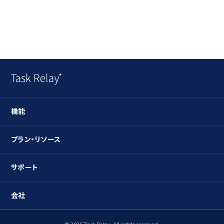
る運用
粗利は現れ
ない
機能
ガントチャート
プラン・リソース
タスク管理
プラン
サポート
リソース管理
ユースケース
導入検討のお問合せ
会社
工数管理
ブログ
導入中のお問合せ
社内稟議
会社概要
© 2026 Task Relay. All rights reserved.