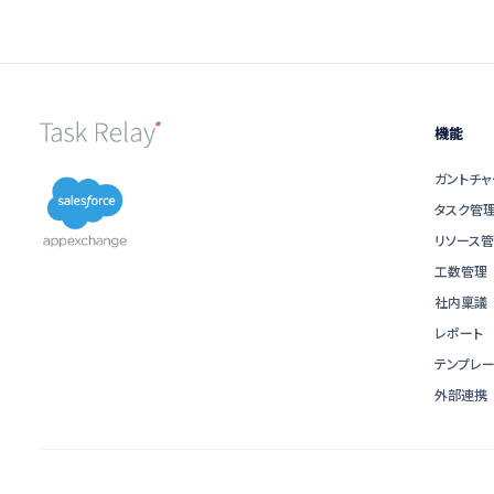
機能
ガントチャ
タスク管
リソース
工数管理
社内稟議
レポート
テンプレー
外部連携