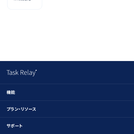
まま回してい
る案件管理
を、
Salesforce
の中に取り戻
す
機能
ガントチャート
プラン・リソース
タスク管理
プラン
サポート
リソース管理