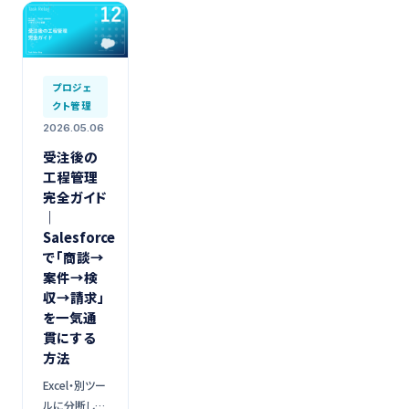
プロジェ
クト管理
2026.05.06
受注後の
工程管理
完全ガイド
｜
Salesforce
で「商談→
案件→検
収→請求」
を一気通
貫にする
方法
Excel・別ツー
ルに分断した