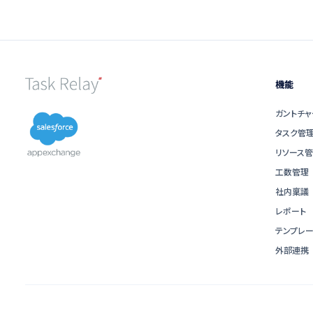
機能
ガントチャ
タスク管
リソース
工数管理
社内稟議
レポート
テンプレー
外部連携