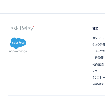
機能
ガントチャ
タスク管
リソース
工数管理
社内稟議
レポート
テンプレー
外部連携