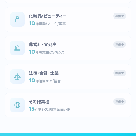
化粧品・ビューティー
準備中
10
開発/マーケ/薬事
件
非営利・官公庁
準備中
10
事業推進/情シス
件
法律・会計・士業
準備中
10
担当/PM/経営
件
その他業種
準備中
15
情シス/経営企画/HR
件