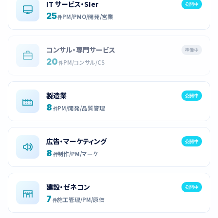
IT サービス・SIer
公開中
25
PM/PMO/開発/営業
件
コンサル・専門サービス
準備中
20
PM/コンサル/CS
件
製造業
公開中
8
PM/開発/品質管理
件
広告・マーケティング
公開中
8
制作/PM/マーケ
件
建設・ゼネコン
公開中
7
施工管理/PM/原価
件