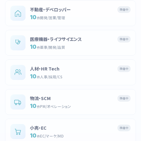
不動産・デベロッパー
準備中
10
開発/営業/管理
件
医療機器・ライフサイエンス
準備中
10
薬事/開発/品質
件
人材・HR Tech
準備中
10
人事/採用/CS
件
物流・SCM
準備中
10
PM/オペレーション
件
小売・EC
準備中
10
EC/マーケ/MD
件