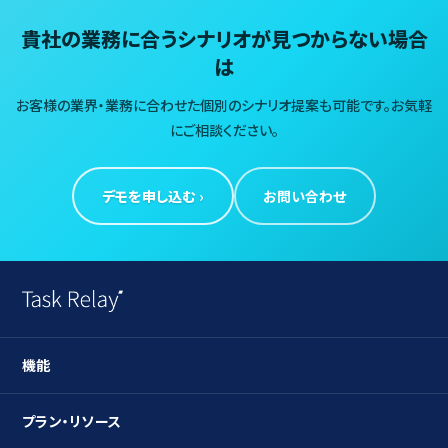
貴社の業務に合うシナリオが見つからない場合
は
お客様の業界・業務に合わせた個別のシナリオ提案も可能です。お気軽
にご相談ください。
デモを申し込む ›
お問い合わせ
機能
ガントチャート
プラン・リソース