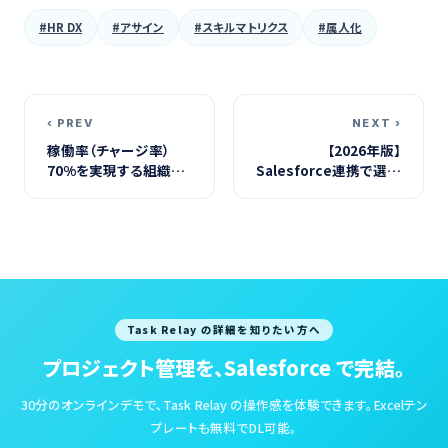
#HR DX
#アサイン
#スキルマトリクス
#属人化
‹ PREV
NEXT ›
稼働率（チャージ率）
【2026年版】
70%を実現する組織設
Salesforce連携で選ぶ
計
プロジェクト管理ツー
ル15選｜カテゴリ別の
特徴整理
Task Relay の詳細を知りたい方へ
プロジェクト管理を、Salesforce で完結。
30分のオンラインデモで、Task Relay の操作感を体験できます。Excelテン
プレートも無料でDL可能。