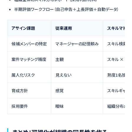
半期評価ワークフロー（自己申告＋上長評価＋自動データ）
アサイン課題
従来運用
スキルマトリ
候補メンバーの特定
マネージャーの記憶頼み
スキル検索で
案件マッチング精度
主観
スキル × 熟
属人化リスク
見えない
熟度1名独占
育成方針
感覚
スキルギャッ
採用要件
曖昧
組織分布から