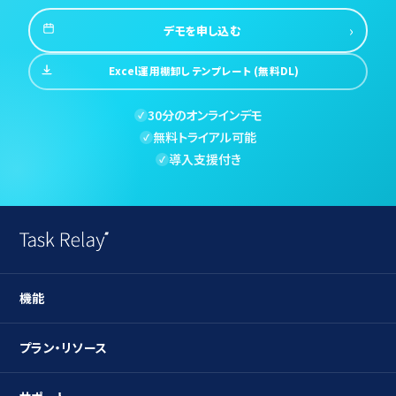
›
デモを申し込む
Excel運用棚卸しテンプレート (無料DL)
30分のオンラインデモ
✓
無料トライアル可能
✓
導入支援付き
✓
機能
ガントチャート
プラン・リソース
タスク管理
プラン