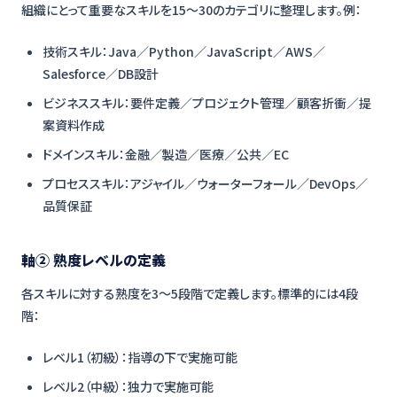
組織にとって重要なスキルを15〜30のカテゴリに整理します。例：
技術スキル：Java／Python／JavaScript／AWS／
Salesforce／DB設計
ビジネススキル：要件定義／プロジェクト管理／顧客折衝／提
案資料作成
ドメインスキル：金融／製造／医療／公共／EC
プロセススキル：アジャイル／ウォーターフォール／DevOps／
品質保証
軸② 熟度レベルの定義
各スキルに対する熟度を3〜5段階で定義します。標準的には4段
階：
レベル1（初級）：指導の下で実施可能
レベル2（中級）：独力で実施可能