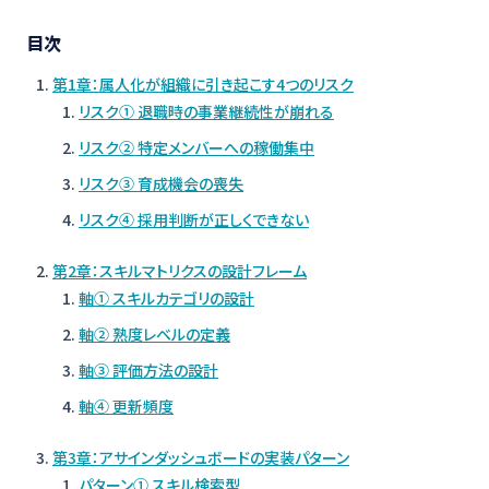
目次
第1章：属人化が組織に引き起こす4つのリスク
リスク① 退職時の事業継続性が崩れる
リスク② 特定メンバーへの稼働集中
リスク③ 育成機会の喪失
リスク④ 採用判断が正しくできない
第2章：スキルマトリクスの設計フレーム
軸① スキルカテゴリの設計
軸② 熟度レベルの定義
軸③ 評価方法の設計
軸④ 更新頻度
第3章：アサインダッシュボードの実装パターン
パターン① スキル検索型