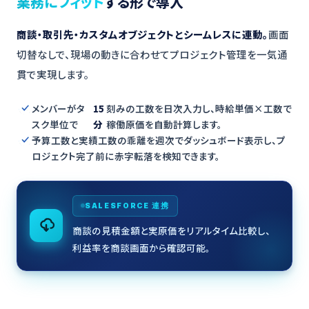
業務にフィット
する形で導入
商談・取引先・カスタムオブジェクトとシームレスに連動。
画面
切替なしで、現場の動きに合わせてプロジェクト管理を一気通
貫で実現します。
メンバーがタ
15
刻みの工数を日次入力し、時給単価×工数で
スク単位で
分
稼働原価を自動計算します。
予算工数と実績工数の乖離を週次でダッシュボード表示し、プ
ロジェクト完了前に赤字転落を検知できます。
SALESFORCE 連携
商談の見積金額と実原価をリアルタイム比較し、
利益率を商談画面から確認可能。