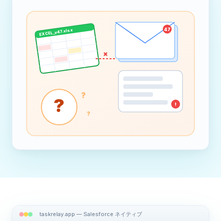
47
EXCEL_v47.xlsx
×
?
?
!
?
taskrelay.app — Salesforce ネイティブ