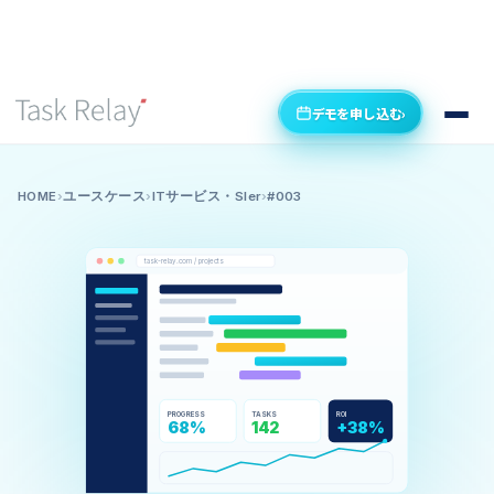
デモを申し込む
›
HOME
›
ユースケース
›
ITサービス・SIer
›
#003
task-relay.com / projects
PROGRESS
TASKS
ROI
68%
142
+38%