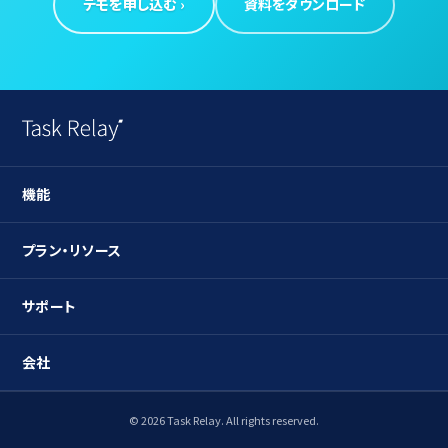
デモを申し込む ›
資料をダウンロード
機能
ガントチャート
プラン・リソース
タスク管理
プラン
サポート
リソース管理
ユースケース
導入検討のお問合せ
会社
工数管理
ブログ
導入中のお問合せ
社内稟議
会社概要
© 2026 Task Relay. All rights reserved.
プレスリリース
その他のお問合せ