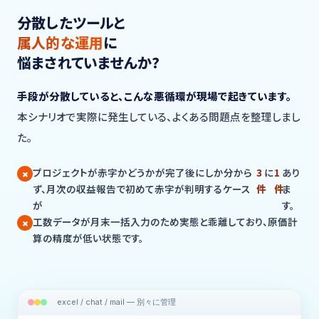
分散したツールと
属人的な運用
に
悩まされていませんか?
手段が分散していると、こんな悪循環が現場で起きています。
本シナリオで実際に発生している、よくある問題点を整理しまし
た。
プロジェクトが赤字かどうかが完了後にしか分から
3
に
1
あり
ず、月次の収益報告で初めて赤字が判明するケース
件
件
ま
が
す。
工数データが月末一括入力のため実態と乖離しており、原価計
算の精度が低い状態です。
excel / chat / mail — 別々に管理