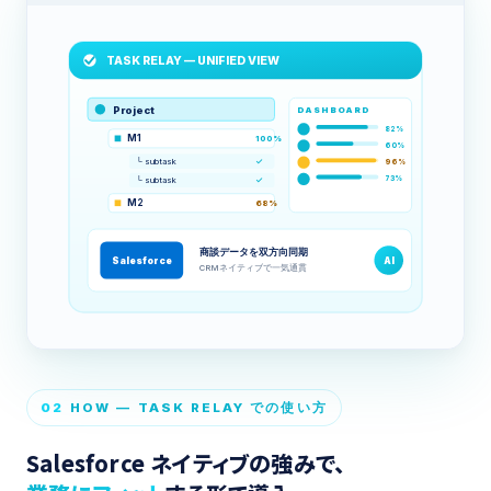
TASK RELAY — UNIFIED VIEW
Project
DASHBOARD
82%
M1
100%
60%
└ subtask
✓
96%
73%
└ subtask
✓
M2
68%
商談データを双方向同期
Salesforce
AI
CRMネイティブで一気通貫
02
HOW — TASK RELAY での使い方
Salesforce ネイティブの強みで、