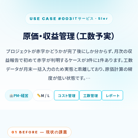
USE CASE #003
ITサービス・SIer
原価・収益管理（工数予実）
プロジェクトが赤字かどうかが完了後にしか分からず、月次の収
益報告で初めて赤字が判明するケースが3件に1件あります。工数
データが月末一括入力のため実態と乖離しており、原価計算の精
度が低い状態です。…
PM・経営
M / L
コスト管理
工数管理
レポート
01
BEFORE — 現状の課題