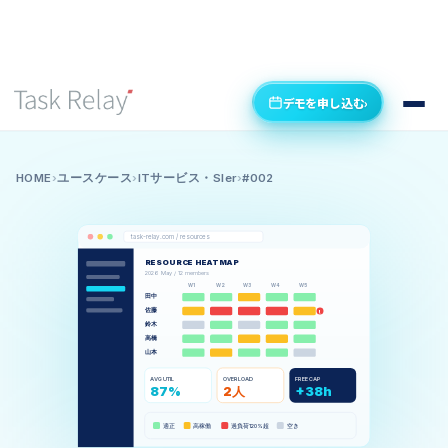
デモを申し込む
›
HOME
›
ユースケース
›
ITサービス・SIer
›
#002
task-relay.com / resources
RESOURCE HEATMAP
2026 May / 12 members
W1
W2
W3
W4
W5
田中
佐藤
!
鈴木
高橋
山本
AVG UTIL
OVERLOAD
FREE CAP
87%
2人
+38h
適正
高稼働
空き
過負荷120%超