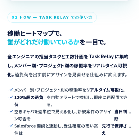
02
HOW — TASK RELAY での使い方
稼働ヒートマップで、
誰がどれだけ動いているか
を一目で。
全エンジニアの担当タスクと工数計画を Task Relay に集約
し、メンバー別・プロジェクト別の稼働率をリアルタイム可視
化。
過負荷を出す前にアサインを見直せる仕組みに変えます。
メンバー別・プロジェクト別の稼働率を
リアルタイム可視化
。
120%超の過負
を自動アラートで検知し、即座に再配置でき
荷
る。
空きキャパを週単位で見える化し、新規案件のアサイ
当日判
。
ン可否を
断
Salesforce 商談と連動し、受注確度の高い案
先行で仮押さ
。
件は
え