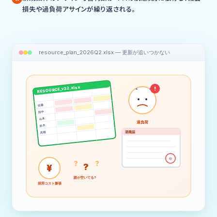
損失や過負荷アサインが繰り返される。
resource_plan_2026Q2.xlsx — 更新が追いつかない
RESOURCE_v32.xlsx
!
佐藤
田中
山本
過負荷
鈴木
退職届
高橋
印
?
?
?
¥
誰が空いてる?
採用コスト膨張