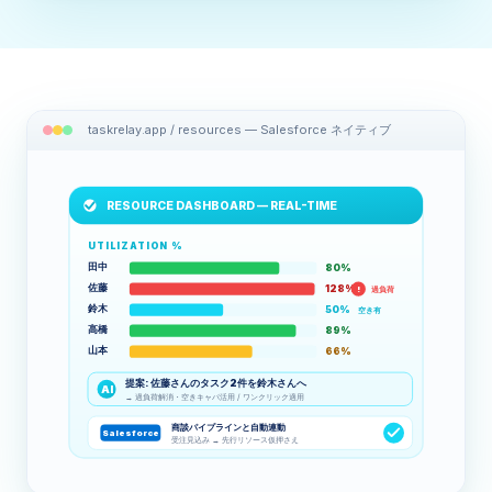
taskrelay.app / resources — Salesforce ネイティブ
RESOURCE DASHBOARD — REAL-TIME
UTILIZATION %
田中
80%
佐藤
128%
!
過負荷
鈴木
50%
空き有
高橋
89%
山本
66%
提案: 佐藤さんのタスク2件を鈴木さんへ
AI
→ 過負荷解消・空きキャパ活用 / ワンクリック適用
商談パイプラインと自動連動
Salesforce
受注見込み → 先行リソース仮押さえ