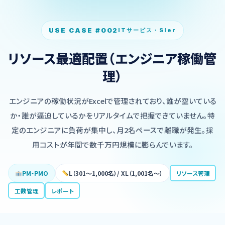
USE CASE #002
ITサービス・SIer
リソース最適配置（エンジニア稼働管
理）
エンジニアの稼働状況がExcelで管理されており、誰が空いている
か・誰が逼迫しているかをリアルタイムで把握できていません。特
定のエンジニアに負荷が集中し、月2名ペースで離職が発生。採
用コストが年間で数千万円規模に膨らんでいます。
PM・PMO
L（301〜1,000名）/ XL（1,001名〜）
リソース管理
工数管理
レポート