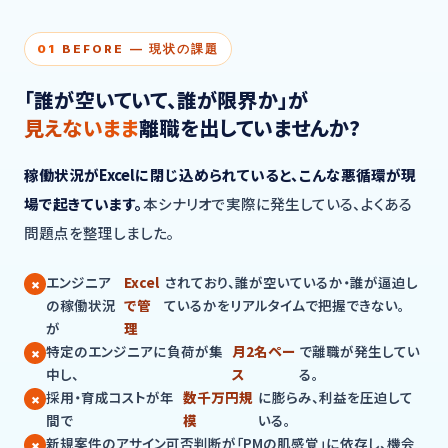
01
BEFORE — 現状の課題
「誰が空いていて、誰が限界か」が
見えないまま
離職を出していませんか?
稼働状況がExcelに閉じ込められていると、こんな悪循環が現
場で起きています。
本シナリオで実際に発生している、よくある
問題点を整理しました。
エンジニア
Excel
されており、誰が空いているか・誰が逼迫し
の稼働状況
で管
ているかをリアルタイムで把握できない。
が
理
特定のエンジニアに負荷が集
月2名ペー
で離職が発生してい
中し、
ス
る。
採用・育成コストが年
数千万円規
に膨らみ、利益を圧迫して
間で
模
いる。
新規案件のアサイン可否判断が「PMの肌感覚」に依存し、機会