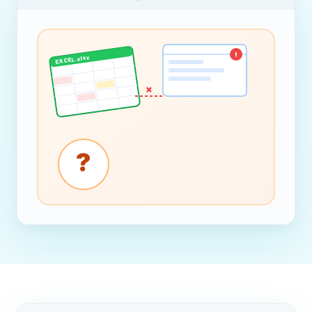
!
EXCEL.xlsx
×
?