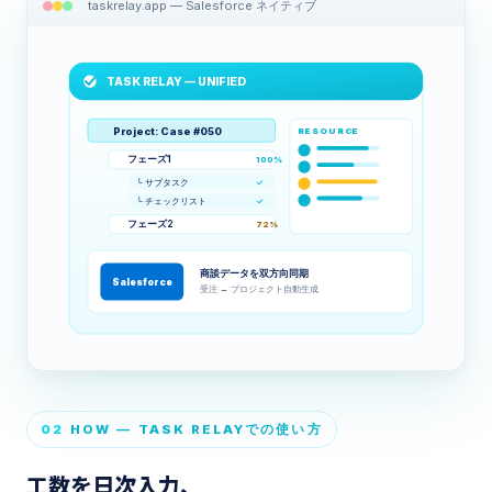
taskrelay.app — Salesforce ネイティブ
TASK RELAY — UNIFIED
Project: Case #050
RESOURCE
フェーズ1
100%
└ サブタスク
✓
└ チェックリスト
✓
フェーズ2
72%
商談データを双方向同期
Salesforce
受注 → プロジェクト自動生成
02
HOW — TASK RELAYでの使い方
工数を日次入力、