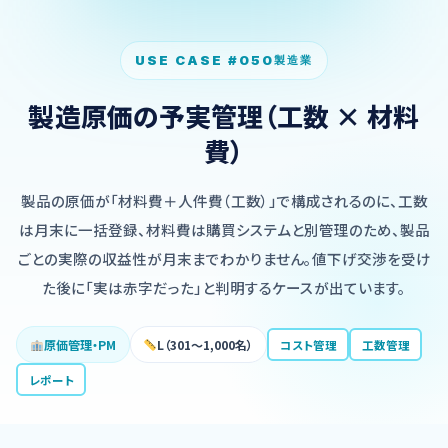
USE CASE #050
製造業
製造原価の予実管理（工数 × 材料
費）
製品の原価が「材料費＋人件費（工数）」で構成されるのに、工数
は月末に一括登録、材料費は購買システムと別管理のため、製品
ごとの実際の収益性が月末までわかりません。値下げ交渉を受け
た後に「実は赤字だった」と判明するケースが出ています。
原価管理・PM
L（301〜1,000名）
コスト管理
工数管理
レポート