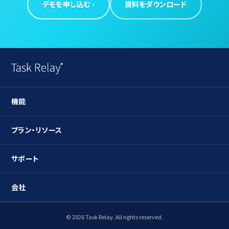
デモを申し込む ›
資料をダウンロード
機能
ガントチャート
プラン・リソース
タスク管理
プラン
サポート
リソース管理
ユースケース
導入検討のお問合せ
会社
工数管理
ブログ
導入中のお問合せ
社内稟議
会社概要
© 2026 Task Relay. All rights reserved.
プレスリリース
その他のお問合せ