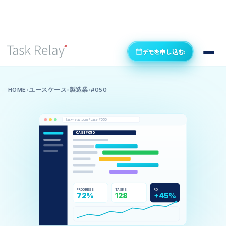
デモを申し込む
›
HOME
›
ユースケース
›
製造業
›
#050
task-relay.com / case #050
CASE #050
PROGRESS
TASKS
ROI
72%
128
+45%