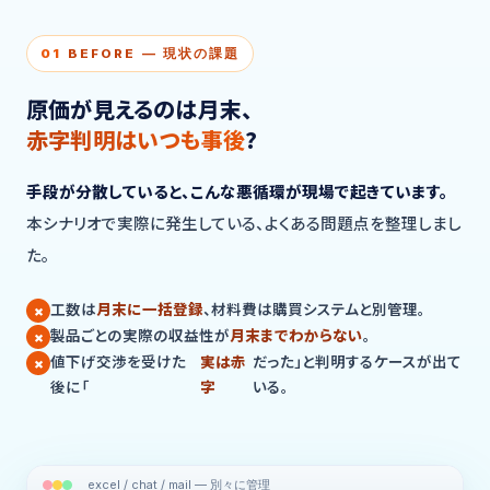
01
BEFORE — 現状の課題
原価が見えるのは月末、
赤字判明はいつも事後
?
手段が分散していると、こんな悪循環が現場で起きています。
本シナリオで実際に発生している、よくある問題点を整理しまし
た。
工数は
月末に一括登録
、材料費は購買システムと別管理。
製品ごとの実際の収益性が
月末までわからない
。
値下げ交渉を受けた
実は赤
だった」と判明するケースが出て
後に「
字
いる。
excel / chat / mail — 別々に管理